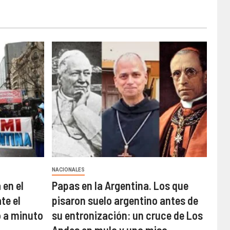
NACIONALES
 en el
Papas en la Argentina. Los que
te el
pisaron suelo argentino antes de
o a minuto
su entronización: un cruce de Los
Andes en mula y una misa