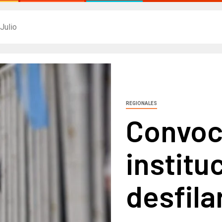
Julio​
REGIONALES
Convoc
institu
desfilar