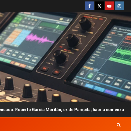
cía Moritán, ex de Pampita, habría comenzado una relación con Em