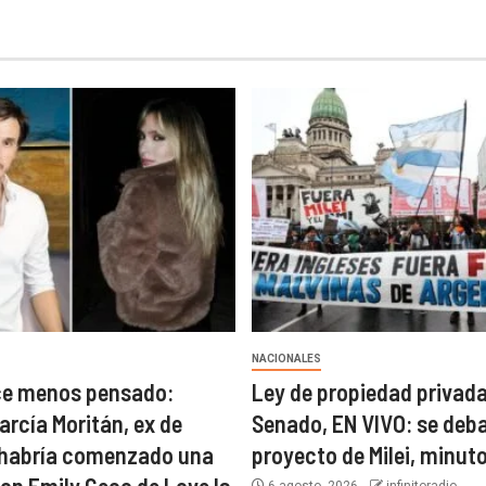
NACIONALES
ce menos pensado:
Ley de propiedad privada
arcía Moritán, ex de
Senado, EN VIVO: se deba
 habría comenzado una
proyecto de Milei, minut
con Emily Ceco de Love Is
6 agosto, 2026
infinitoradio