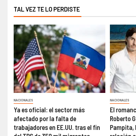
TAL VEZ TE LO PERDISTE
NACIONALES
NACIONALES
Ya es oficial: el sector más
El roman
afectado por la falta de
Roberto G
trabajadores en EE.UU. tras el fin
Pampita,
del TPS de 350 mil migrantes
relación 