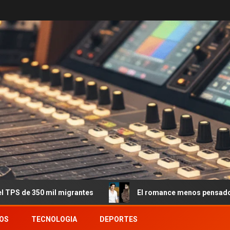
rantes
El romance menos pensado: Roberto García Morit
OS
TECNOLOGIA
DEPORTES