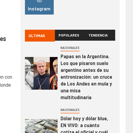
Instagram
ULTIMAS
POPULARES
TENDENCIA
jes
NACIONALES
Papas en la Argentina.
Los que pisaron suelo
argentino antes de su
entronización: un cruce
en con
de Los Andes en mula y
donde
una misa
multitudinaria
NACIONALES
Dólar hoy y dólar blue,
EN VIVO: a cuánto
cotiza el oficial y cuál