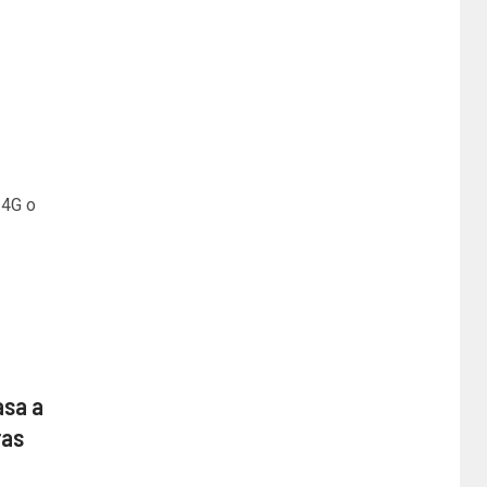
 4G o
asa a
ras