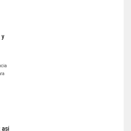
 y
ncia
ra
 así