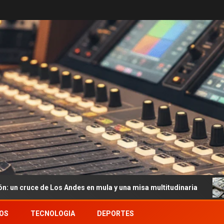
Andes en mula y una misa multitudinaria
Dólar hoy y dóla
OS
TECNOLOGIA
DEPORTES