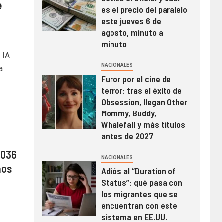
e
es el precio del paralelo
este jueves 6 de
agosto, minuto a
minuto
 IA
NACIONALES
a
Furor por el cine de
terror: tras el éxito de
Obsession, llegan Other
Mommy, Buddy,
Whalefall y más títulos
antes de 2027
2036
NACIONALES
mos
Adiós al “Duration of
Status”: qué pasa con
los migrantes que se
encuentran con este
sistema en EE.UU.