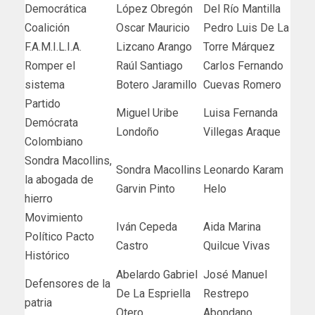
Democrática
López Obregón
Del Río Mantilla
Coalición
Oscar Mauricio
Pedro Luis De La
F.A.M.I.L.I.A.
Lizcano Arango
Torre Márquez
Romper el
Raúl Santiago
Carlos Fernando
sistema
Botero Jaramillo
Cuevas Romero
Partido
Miguel Uribe
Luisa Fernanda
Demócrata
Londoño
Villegas Araque
Colombiano
Sondra Macollins,
Sondra Macollins
Leonardo Karam
la abogada de
Garvin Pinto
Helo
hierro
Movimiento
Iván Cepeda
Aida Marina
Político Pacto
Castro
Quilcue Vivas
Histórico
Abelardo Gabriel
José Manuel
Defensores de la
De La Espriella
Restrepo
patria
Otero
Abondano