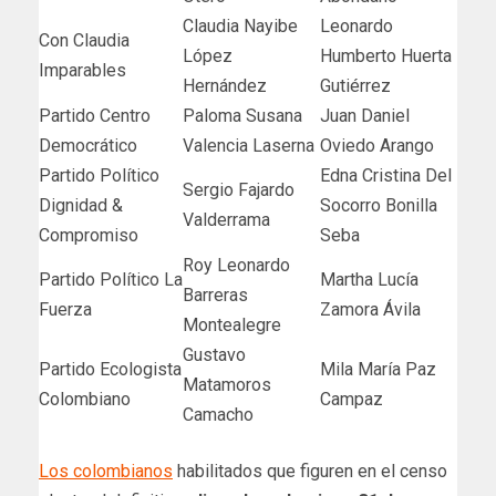
Claudia Nayibe
Leonardo
Con Claudia
López
Humberto Huerta
Imparables
Hernández
Gutiérrez
Partido Centro
Paloma Susana
Juan Daniel
Democrático
Valencia Laserna
Oviedo Arango
Partido Político
Edna Cristina Del
Sergio Fajardo
Dignidad &
Socorro Bonilla
Valderrama
Compromiso
Seba
Roy Leonardo
Partido Político La
Martha Lucía
Barreras
Fuerza
Zamora Ávila
Montealegre
Gustavo
Partido Ecologista
Mila María Paz
Matamoros
Colombiano
Campaz
Camacho
Los colombianos
habilitados que figuren en el censo