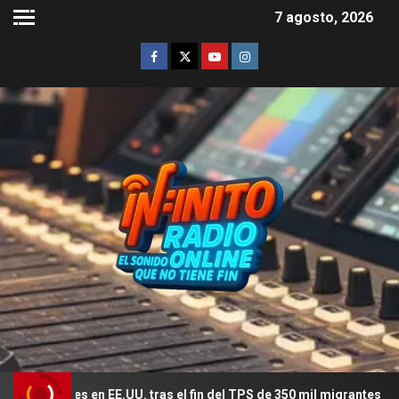
7 agosto, 2026
res en EE.UU. tras el fin del TPS de 350 mil migrantes
El