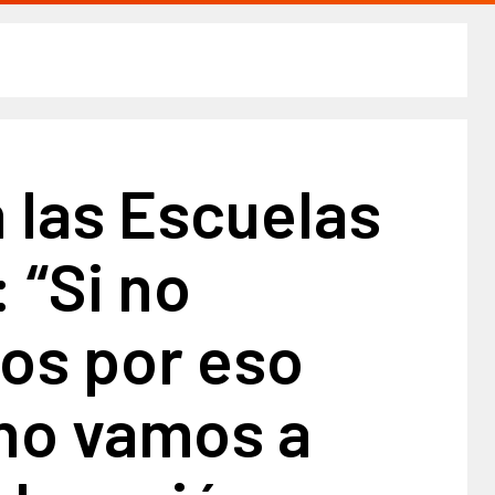
 las Escuelas
 “Si no
os por eso
 no vamos a