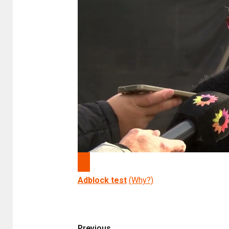
Adblock test
(Why?)
Previous