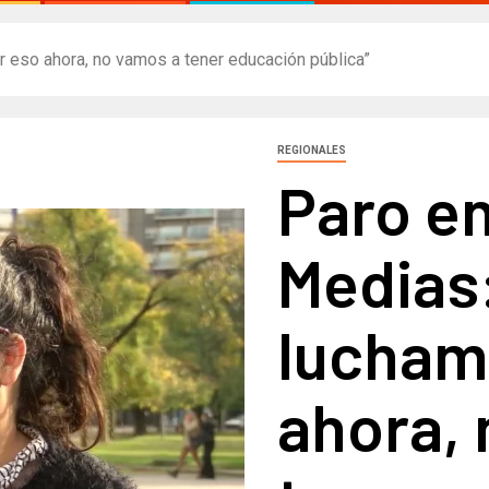
 eso ahora, no vamos a tener educación pública”​
REGIONALES
Paro en
Medias:
lucham
ahora,