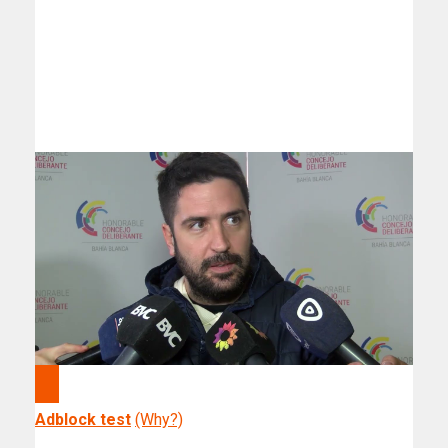
Adblock test
(Why?)