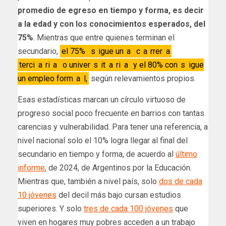
promedio de egreso en tiempo y forma, es decir
a la edad y con los conocimientos esperados, del
75%
. Mientras que entre quienes terminan el
secundario,
el 75%
s
igue un
a
c
a
rrer
a
terci
a
ri
a
o univer
s
it
a
ri
a
y el 80% con
s
igue
un empleo form
a
l,
según relevamientos propios.
Esas estadísticas marcan un círculo virtuoso de
progreso social poco frecuente en barrios con tantas
carencias y vulnerabilidad. Para tener una referencia, a
nivel nacional solo el 10% logra llegar al final del
secundario en tiempo y forma, de acuerdo al
último
informe
, de 2024, de Argentinos por la Educación.
Mientras que, también a nivel país, solo
dos de cada
10 jóvenes
del decil más bajo cursan estudios
superiores. Y solo
tres de cada 100 jóvenes
que
viven en hogares muy pobres acceden a un trabajo