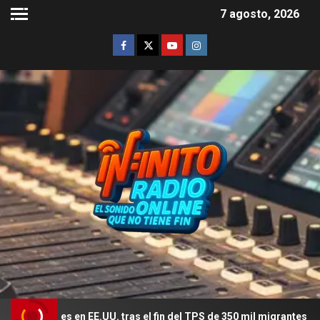
7 agosto, 2026
s en EE.UU. tras el fin del TPS de 350 mil migrantes
El r