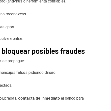
ad (antivirus o herramienta confiable).
 no reconozcas.
las apps.
elva a entrar.
y bloquear posibles fraudes
ño se propague:
 mensajes falsos pidiendo dinero.
fectada.
volucradas,
contactá de inmediato
al banco para