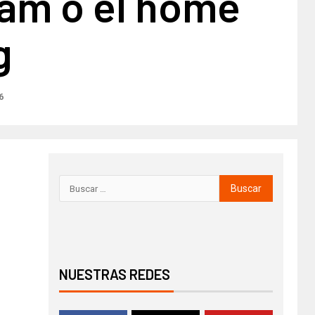
ram o el home
g
6
NUESTRAS REDES