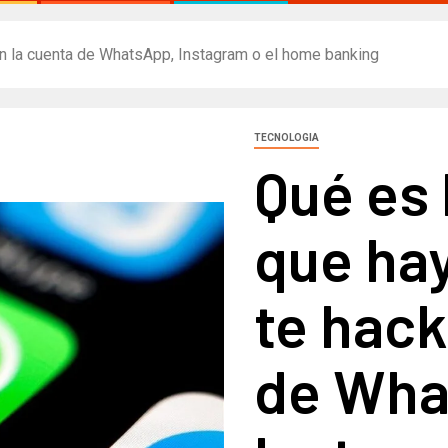
an la cuenta de WhatsApp, Instagram o el home banking
TECNOLOGIA
Qué es 
que hay
te hack
de Wha