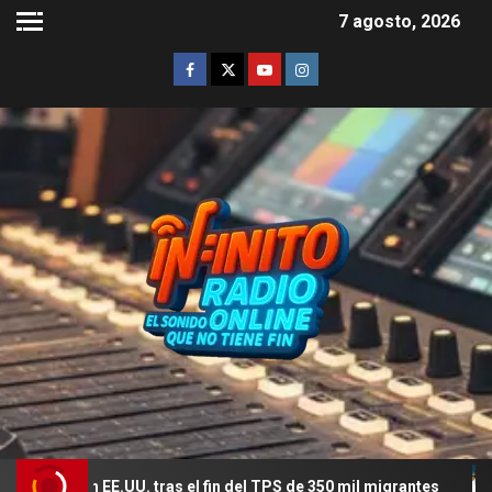
7 agosto, 2026
EE.UU. tras el fin del TPS de 350 mil migrantes
El roman