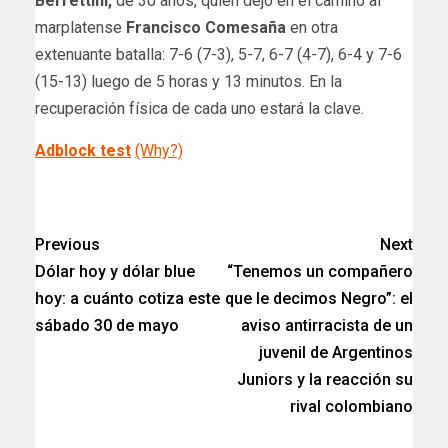
Berrettini,
de 30 años,
quien dejó en el camino al
marplatense
Francisco Comesaña
en otra
extenuante batalla: 7-6 (7-3), 5-7, 6-7 (4-7), 6-4 y 7-6
(15-13) luego de 5 horas y 13 minutos. En la
recuperación física de cada uno estará la clave.
Adblock test
(Why?)
​
Previous
Next
Dólar hoy y dólar blue
“Tenemos un compañero
hoy: a cuánto cotiza este
que le decimos Negro”: el
sábado 30 de mayo
aviso antirracista de un
juvenil de Argentinos
Juniors y la reacción su
rival colombiano