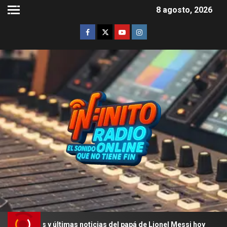
8 agosto, 2026
s y últimas noticias del papá de Lionel Messi hoy
La ú