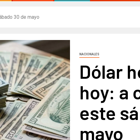
 sábado 30 de mayo
NACIONALES
Dólar h
hoy: a 
este s
mayo