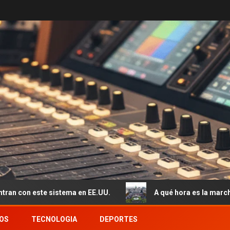
stema en EE.UU.
A qué hora es la marcha en el Congreso
OS
TECNOLOGIA
DEPORTES