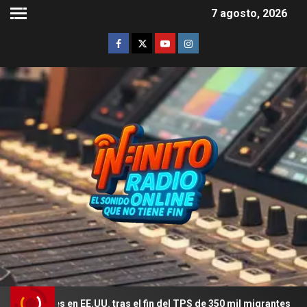
7 agosto, 2026
 en EE.UU. tras el fin del TPS de 350 mil migrantes
El ro