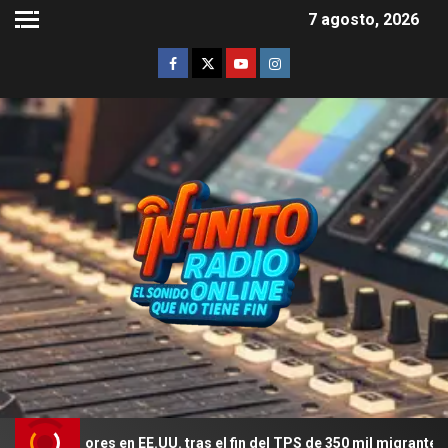
7 agosto, 2026
ores en EE.UU. tras el fin del TPS de 350 mil migrantes
E