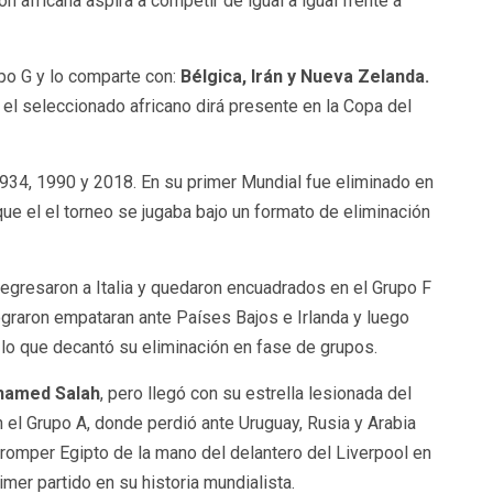
ón africana aspira a competir de igual a igual frente a
po G y lo comparte con:
Bélgica, Irán y Nueva Zelanda.
 el seleccionado africano dirá presente en la Copa del
1934, 1990 y 2018. En su primer Mundial fue eliminado en
ue el el torneo se jugaba bajo un formato de eliminación
regresaron a Italia y quedaron encuadrados en el Grupo F
ograron empataran ante Países Bajos e Irlanda y luego
 lo que decantó su eliminación en fase de grupos.
amed Salah
, pero llegó con su estrella lesionada del
n el Grupo A, donde perdió ante Uruguay, Rusia y Arabia
 romper Egipto de la mano del delantero del Liverpool en
mer partido en su historia mundialista.