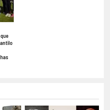
 que
antilo
chas