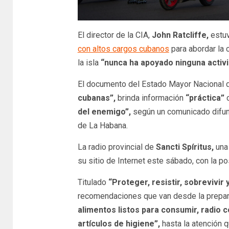
El director de la CIA,
John Ratcliffe,
estuv
con altos cargos cubanos
para abordar la c
la isla
“nunca ha apoyado ninguna activi
El documento del Estado Mayor Nacional de 
cubanas”,
brinda información
“práctica”
c
del enemigo”,
según un comunicado difundi
de La Habana.
La radio provincial de
Sancti Spíritus,
una 
su sitio de Internet este sábado, con la p
Titulado
“Proteger, resistir, sobrevivir 
recomendaciones que van desde la prepa
alimentos listos para consumir, radio c
artículos de higiene”,
hasta la atención 