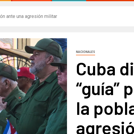
ón ante una agresión militar
NACIONALES
Cuba d
“guía” 
la pobl
agresió