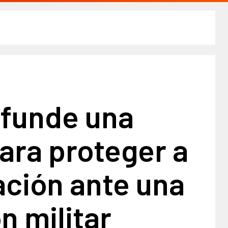
ifunde una
para proteger a
ación ante una
n militar