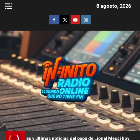
8 agosto, 2026
s y últimas noticias del papá de Lionel Messi hoy
La ú