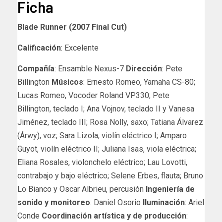
Ficha
Blade Runner (2007 Final Cut)
Calificación
: Excelente
Compañía
: Ensamble Nexus-7
Dirección
: Pete
Billington
Músicos
: Ernesto Romeo, Yamaha CS-80;
Lucas Romeo, Vocoder Roland VP330; Pete
Billington, teclado I; Ana Vojnov, teclado II y Vanesa
Jiménez, teclado III; Rosa Nolly, saxo; Tatiana Álvarez
(Árwy), voz; Sara Lizola, violín eléctrico I; Amparo
Guyot, violín eléctrico II; Juliana Isas, viola eléctrica;
Eliana Rosales, violonchelo eléctrico; Lau Lovotti,
contrabajo y bajo eléctrico; Selene Erbes, flauta; Bruno
Lo Bianco y Oscar Albrieu, percusión
Ingeniería de
sonido y monitoreo
: Daniel Osorio
Iluminación
: Ariel
Conde
Coordinación artística y de producción
: