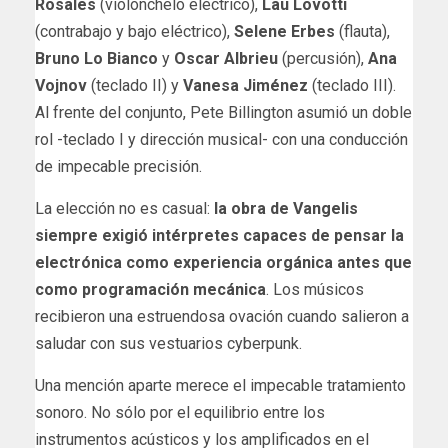
Rosales
(violonchelo eléctrico),
Lau Lovotti
(contrabajo y bajo eléctrico),
Selene Erbes
(flauta),
Bruno Lo Bianco
y
Oscar Albrieu
(percusión),
Ana
Vojnov
(teclado II) y
Vanesa Jiménez
(teclado III).
Al frente del conjunto, Pete Billington asumió un doble
rol -teclado I y dirección musical- con una conducción
de impecable precisión.
La elección no es casual:
la obra de Vangelis
siempre exigió intérpretes capaces de pensar la
electrónica como experiencia orgánica antes que
como programación mecánica
. Los músicos
recibieron una estruendosa ovación cuando salieron a
saludar con sus vestuarios cyberpunk.
Una mención aparte merece el impecable tratamiento
sonoro. No sólo por el equilibrio entre los
instrumentos acústicos y los amplificados en el