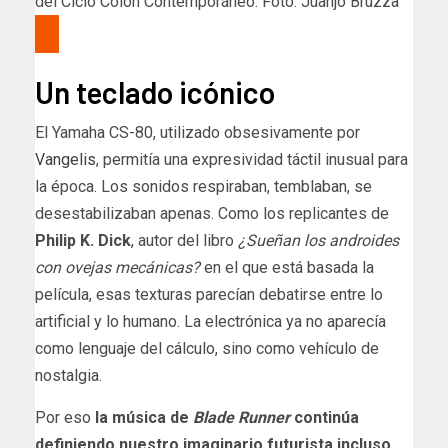
del Ciclo Colón Contemporáneo. Foto: Juanjo Bruzza
Un teclado icónico
El Yamaha CS-80, utilizado obsesivamente por
Vangelis
, permitía una expresividad táctil inusual para
la época. Los sonidos respiraban, temblaban, se
desestabilizaban apenas. Como los replicantes de
Philip K. Dick
, autor del libro
¿Sueñan los androides
con ovejas mecánicas?
en el que está basada la
película, esas texturas parecían debatirse entre lo
artificial y lo humano. La electrónica ya no aparecía
como lenguaje del cálculo, sino como vehículo de
nostalgia.
Por eso
la música de
Blade Runner
continúa
definiendo nuestro imaginario futurista incluso