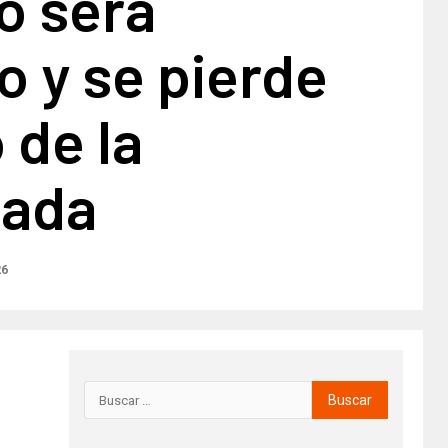
o será
 y se pierde
 de la
ada
26