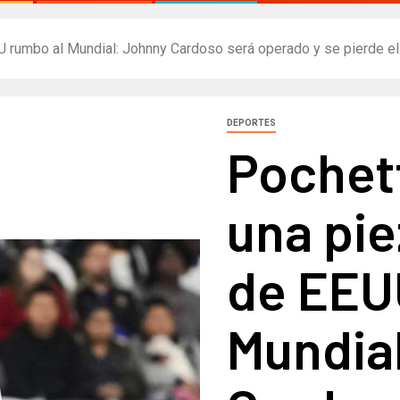
U rumbo al Mundial: Johnny Cardoso será operado y se pierde el
DEPORTES
Pochett
una pi
de EEU
Mundia