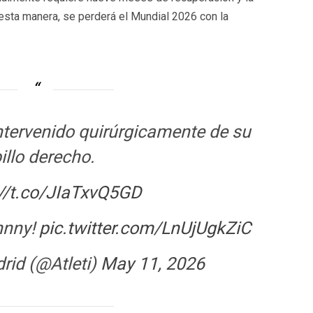
sta manera, se perderá el Mundial 2026 con la
tervenido quirúrgicamente de su
illo derecho.
://t.co/JIaTxvQ5GD
hnny!
pic.twitter.com/LnUjUgkZiC
rid (@Atleti)
May 11, 2026