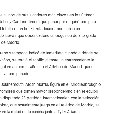
de a unos de sus jugadores mas claves en los últimos
“Johnny Cardoso tendrá que pasar por el quirófano para
l tobillo derecho. El estadounidense sufrió un
do jueves que desencadenó un esguince de alto grado
o de Madrid.
regreso y tampoco indicó de inmediato cuándo o dónde se
 años, se torció el tobillo durante un entrenamiento la
ol en su primer año con el Atlético de Madrid, quien
el verano pasado.
Bournemouth, Aidan Morris, figura en el Middlesbrough o
s nombres que tomen mayor preponderancia en el equipo
 disputado 23 partidos internacionales con la selección
ista, que actualmente juega en el Atlético de Madrid, se
en la mitad de la cancha junto a Tyler Adams.