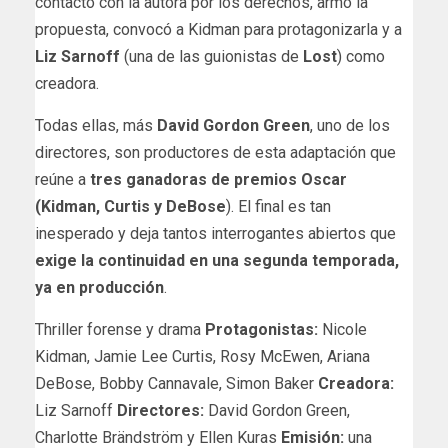
contactó con la autora por los derechos, armó la
propuesta, convocó a Kidman para protagonizarla y a
Liz Sarnoff
(una de las guionistas de
Lost
) como
creadora.
Todas ellas, más
David Gordon Green
, uno de los
directores, son productores de esta adaptación que
reúne a
tres ganadoras de premios Oscar
(Kidman, Curtis y DeBose
). El final es tan
inesperado y deja tantos interrogantes abiertos que
exige la continuidad en una segunda temporada,
ya en producción
.
Thriller forense y drama
Protagonistas:
Nicole
Kidman, Jamie Lee Curtis, Rosy McEwen, Ariana
DeBose, Bobby Cannavale, Simon Baker
Creadora:
Liz Sarnoff
Directores:
David Gordon Green,
Charlotte Brändström y Ellen Kuras
Emisión:
una