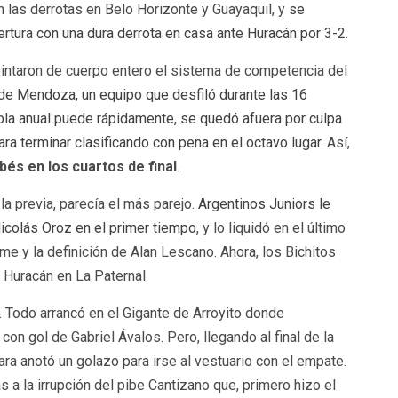
las derrotas en Belo Horizonte y Guayaquil, y
se
tura con una dura derrota en casa ante Huracán por 3-2
.
pintaron de cuerpo entero el sistema de competencia del
de Mendoza, un equipo que desfiló durante las 16
tabla anual puede rápidamente, se quedó afuera por culpa
ra terminar clasificando con pena en el octavo lugar
. Así,
bés en los cuartos de final
.
 la previa, parecía el más parejo.
Argentinos Juniors le
Nicolás Oroz en el primer tiempo
, y lo liquidó en el último
e y la definición de Alan Lescano. Ahora, los Bichitos
e Huracán en La Paternal.
o. Todo arrancó en el Gigante de Arroyito donde
on gol de Gabriel Ávalos. Pero, llegando al final de la
ara anotó un golazo para irse al vestuario con el empate.
 a la irrupción del pibe Cantizano que, primero hizo el