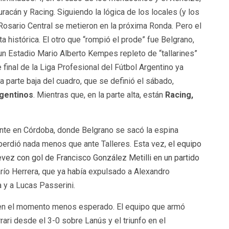
acán y Racing. Siguiendo la lógica de los locales (y los
 Rosario Central se metieron en la próxima Ronda. Pero el
a histórica. El otro que “rompió el prode” fue Belgrano,
n Estadio Mario Alberto Kempes repleto de “tallarines”
 final de la Liga Profesional del Fútbol Argentino ya
a parte baja del cuadro, que se definió el sábado,
rgentinos
. Mientras que, en la parte alta, están
Racing,
nte en Córdoba, donde Belgrano se sacó la espina
perdió nada menos que ante Talleres. Esta vez,
el equipo
evez con gol de Francisco González Metilli en un partido
Darío Herrera, que ya había expulsado a Alexandro
a y a Lucas Passerini.
en el momento menos esperado. El equipo que armó
ri desde el 3-0 sobre Lanús y el triunfo en el