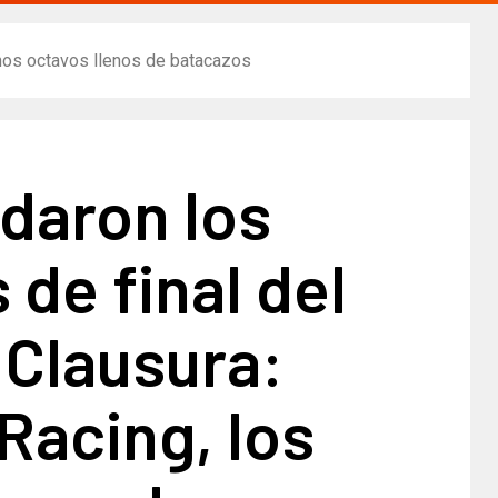
 unos octavos llenos de batacazos
daron los
 de final del
 Clausura:
 Racing, los