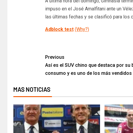
A última hora del domingo, Gimnasia termin
impuso en el José Amalfitani ante un Vél
las últimas fechas y se clasificó para los c
Adblock test
(Why?)
​
Previous
Así es el SUV chino que destaca por su 
consumo y es uno de los más vendidos
MAS NOTICIAS