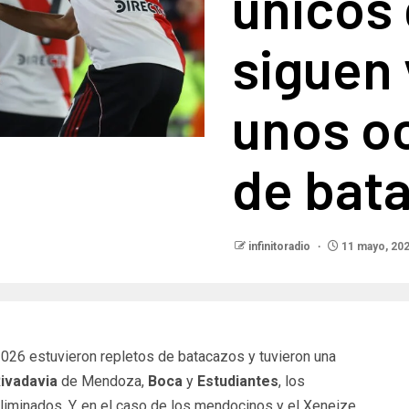
únicos
siguen 
unos oc
de bat
infinitoradio
11 mayo, 20
2026 estuvieron repletos de batacazos y tuvieron una
ivadavia
de Mendoza,
Boca
y
Estudiantes
, los
eliminados. Y, en el caso de los mendocinos y el Xeneize,