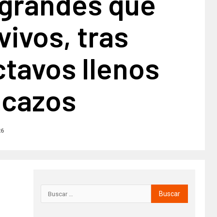
 grandes que
vivos, tras
tavos llenos
acazos
26