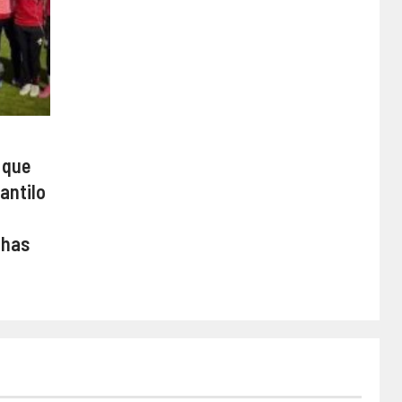
 que
antilo
chas