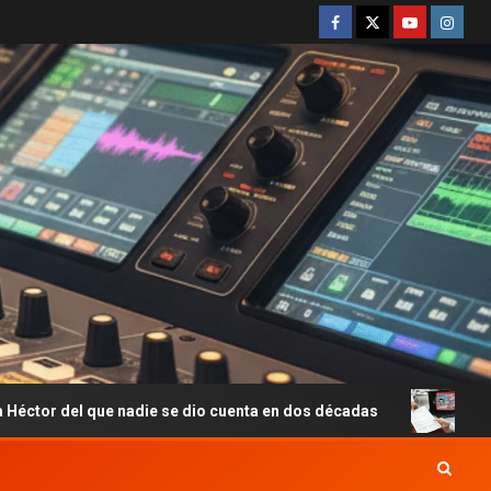
ue nadie se dio cuenta en dos décadas
Employment Authori