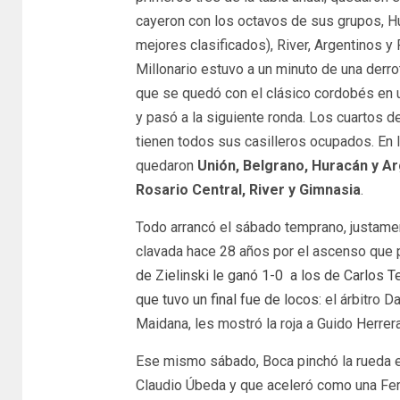
cayeron con los octavos de sus grupos, Hur
mejores clasificados), River, Argentinos y
Millonario estuvo a un minuto de una derrot
que se quedó con el clásico cordobés en u
y pasó a la siguiente ronda. Los cuartos de
tienen todos sus casilleros ocupados. En l
quedaron
Unión, Belgrano, Huracán y A
Rosario Central, River y Gimnasia
.
Todo arrancó el sábado temprano, justame
clavada hace 28 años por el ascenso que 
de Zielinski le ganó 1-0 a los de Carlos T
que tuvo un final fue de locos
: el árbitro 
Maidana, les mostró la roja a Guido Herrer
Ese mismo sábado, Boca pinchó la rueda 
Claudio Úbeda y que aceleró como una Ferra