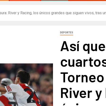
usura: River y Racing, los únicos grandes que siguen vivos, tras
DEPORTES
Así que
cuartos
Torneo
River y