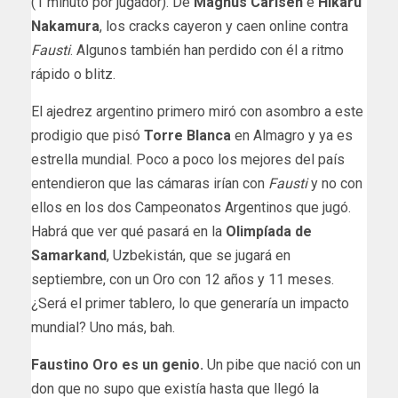
(1 minuto por jugador). De
Magnus Carlsen
e
Hikaru
Nakamura
, los cracks cayeron y caen online contra
Fausti
. Algunos también han perdido con él a ritmo
rápido o blitz.
El ajedrez argentino primero miró con asombro a este
prodigio que pisó
Torre Blanca
en Almagro y ya es
estrella mundial. Poco a poco los mejores del país
entendieron que las cámaras irían con
Fausti
y no con
ellos en los dos Campeonatos Argentinos que jugó.
Habrá que ver qué pasará en la
Olimpíada de
Samarkand
, Uzbekistán, que se jugará en
septiembre, con un Oro con 12 años y 11 meses.
¿Será el primer tablero, lo que generaría un impacto
mundial? Uno más, bah.
Faustino Oro es un genio.
Un pibe que nació con un
don que no supo que existía hasta que llegó la