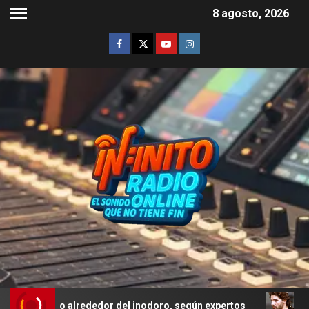
8 agosto, 2026
sodio alrededor del inodoro, según expertos
Troya: el e