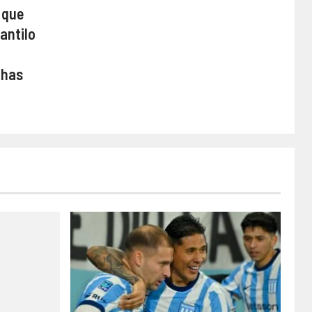
 que
antilo
chas