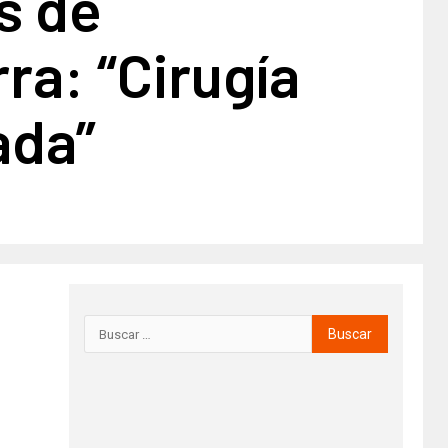
s de
rra: “Cirugía
ada”