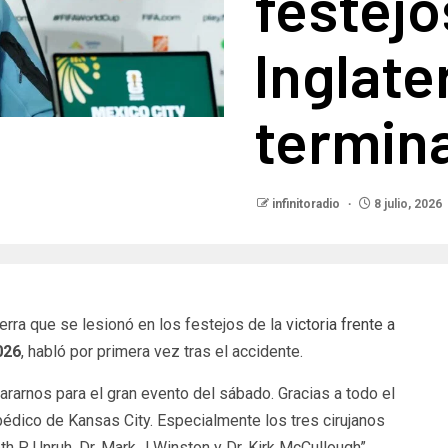
festejo
Inglate
termin
infinitoradio
8 julio, 2026
aterra que se lesionó en los festejos de la
victoria frente a
026
, habló por primera vez tras el accidente.
pararnos para el gran evento del sábado. Gracias a todo el
pédico de Kansas City. Especialmente los tres cirujanos
th P. Unruh, Dr. Mark J Winston y Dr. Kirk McCullough”,