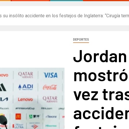
u insólito accidente en los festejos de Inglaterra: “Cirugía ter
DEPORTES
Jordan
mostró
vez tra
acciden