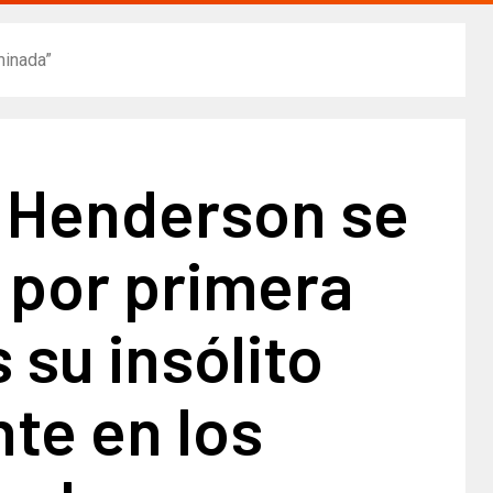
minada”
 Henderson se
 por primera
s su insólito
te en los