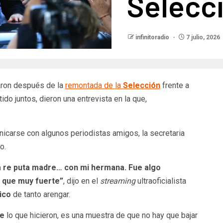
Selecc
infinitoradio
7 julio, 2026
aron después de la
remontada de la
Selección
frente a
tido juntos, dieron una entrevista en la que,
icarse con algunos periodistas amigos, la secretaria
o.
la re puta madre… con mi hermana. Fue algo
 que muy fuerte”
,
dijo en el
streaming
ultraoficialista
ico
de tanto arengar.
te
lo que hicieron, es una muestra de que no hay que bajar