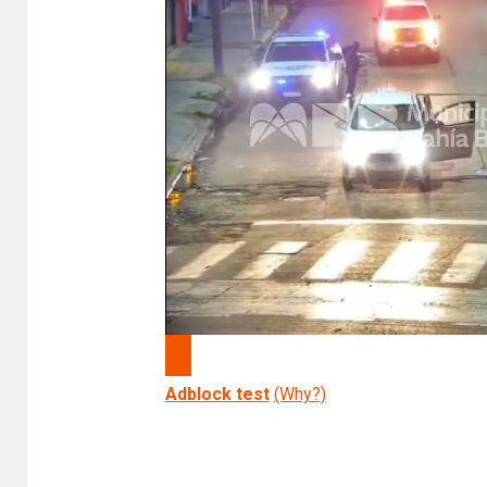
Adblock test
(Why?)