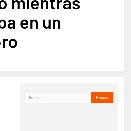
o mientras
ba en un
ro​