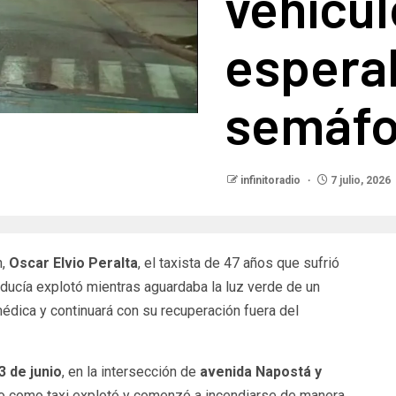
vehícul
espera
semáfo
infinitoradio
7 julio, 2026
n,
Oscar Elvio Peralta
, el taxista de 47 años que sufrió
ducía explotó mientras aguardaba la luz verde de un
médica y continuará con su recuperación fuera del
3 de junio
, en la intersección de
avenida Napostá y
do como taxi explotó y comenzó a incendiarse de manera