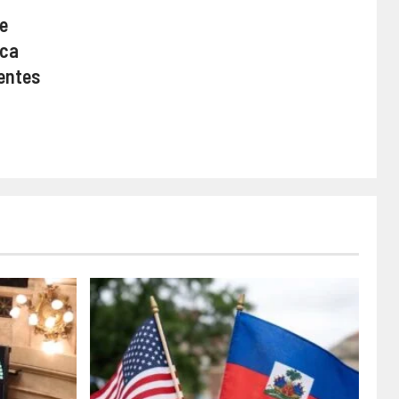
de
ica
ientes