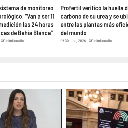
 sistema de monitoreo
Profertil verificó la huella 
ológico: “Van a ser 11
carbono de su urea y se ub
medición las 24 horas
entre las plantas más efic
ncas de Bahía Blanca”​
del mundo​
infinitoradio
30 julio, 2026
infinitoradio