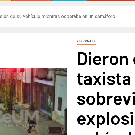
losión de su vehículo mientras esperaba en un semáforo​
REGIONALES
Dieron 
taxista
sobrevi
explosi