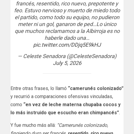
francés, resentido, rico nuevo, prepotente y
feo. Estuvo nervioso y muerto de miedo todo
el partido, como todo su equipo, no pudieron
meter ni un gol, ganaron de ped…Lo único
que muchos reclamamos a la Albirroja es no
haberle dado una…
pic.twitter.com/DDjq5E9kHJ
— Celeste Senadora (@CelesteSenadora)
July 5, 2026
Entre otras frases, lo llamó
“camerunés colonizado”
y recurrió a comparaciones ofensivas vinculadas,
como
“en vez de leche materna chupaba cocos y
lo más instruido que escucho eran chimpancés”
.
Y fue mucho más allá:
“Camerunés colonizado,
fingiendo duro ser francés,
resentido, rico nuevo,