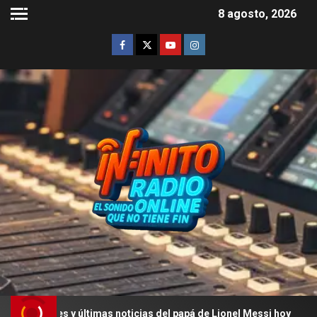
8 agosto, 2026
es y últimas noticias del papá de Lionel Messi hoy
La 