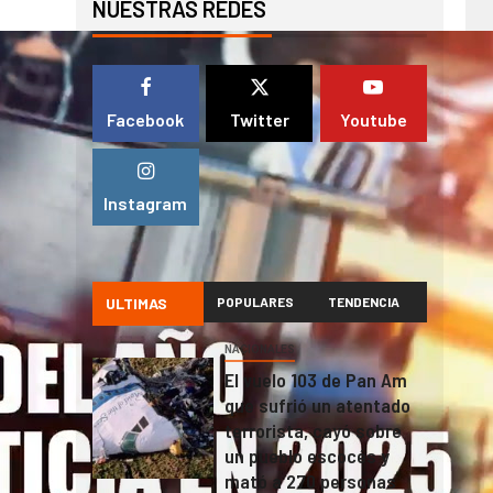
NUESTRAS REDES
Facebook
Twitter
Youtube
Instagram
ULTIMAS
POPULARES
TENDENCIA
NACIONALES
El vuelo 103 de Pan Am
que sufrió un atentado
terrorista, cayó sobre
un pueblo escocés y
mató a 270 personas