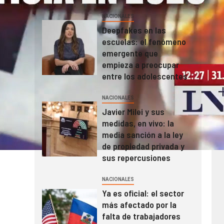
NACIONALES
Deepfakes en las
escuelas: el fenómeno
emergente que
empieza a preocupar
entre los adolescentes
NACIONALES
Javier Milei y sus
medidas, en vivo: la
media sanción a la ley
de propiedad privada y
sus repercusiones
NACIONALES
Ya es oficial: el sector
más afectado por la
falta de trabajadores