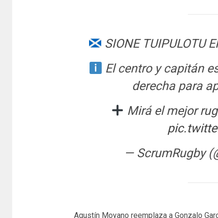
SIONE TUIPULOTU 
El centro y capitán e
derecha para ap
Mirá el mejor ru
pic.twit
— ScrumRugby 
Agustín Moyano reemplaza a Gonzalo Garcí