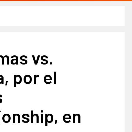
mas vs.
, por el
s
onship, en