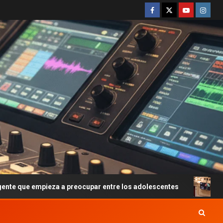
eza a preocupar entre los adolescentes
Javier Milei y 