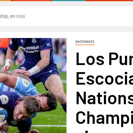
hip, en vivo
NACIONALES
Los Pu
Escocia
Nation
Champi