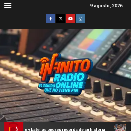
9 agosto, 2026
pre y bate los peores récords de su historia
Rodrigo De