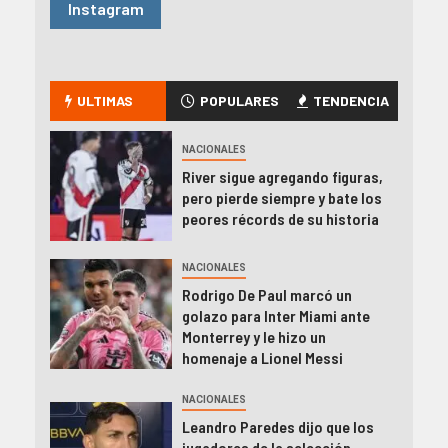
Instagram
ULTIMAS
POPULARES
TENDENCIA
NACIONALES
River sigue agregando figuras,
pero pierde siempre y bate los
peores récords de su historia
NACIONALES
Rodrigo De Paul marcó un
golazo para Inter Miami ante
Monterrey y le hizo un
homenaje a Lionel Messi
NACIONALES
Leandro Paredes dijo que los
jugadores de la selección