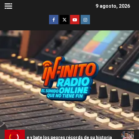
9 agosto, 2026
re y bate los peores récords de su historia
Rodrigo De