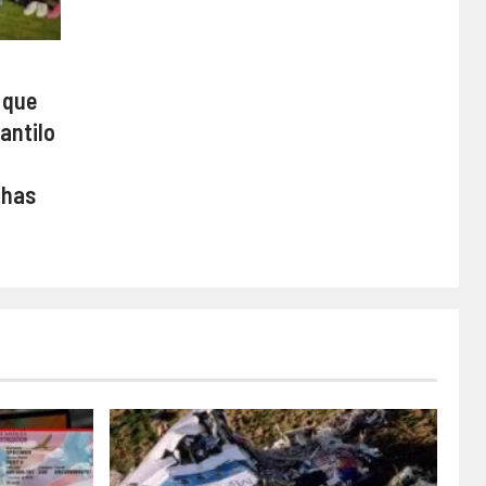
 que
antilo
chas