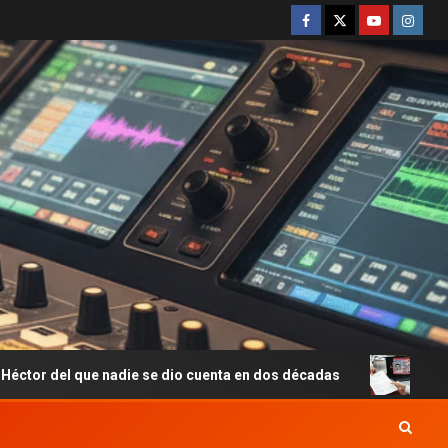
e nadie se dio cuenta en dos décadas
Employment Authoriz