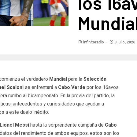
los 16a
Mundia
infinitoradio
3 julio, 2026
 comienza el verdadero
Mundial
para la
Selección
nel Scaloni
se enfrentará a
Cabo Verde
por los 16avos
rera rumbo al bicampeonato. En la previa del partido, la
ísticas, antecedentes y curiosidades que ayudan a
 a este duelo inédito.
Lionel Messi
hasta la sorprendente campaña de
Cabo
 datos del rendimiento de ambos equipos, estos son los