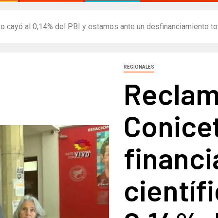
ico cayó al 0,14% del PBI y estamos ante un desfinanciamiento tot
REGIONALES
Reclam
Conicet
financ
científ