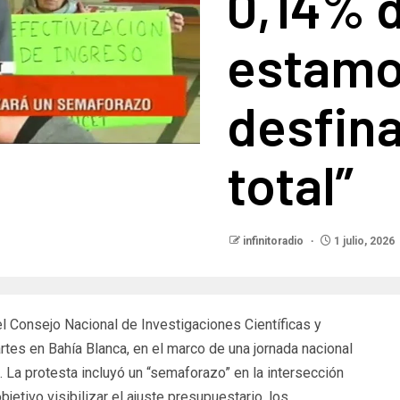
0,14% d
estamo
desfin
total”​
infinitoradio
1 julio, 2026
l Consejo Nacional de Investigaciones Científicas y
tes en Bahía Blanca, en el marco de una jornada nacional
. La protesta incluyó un “semaforazo” en la intersección
etivo visibilizar el ajuste presupuestario, los