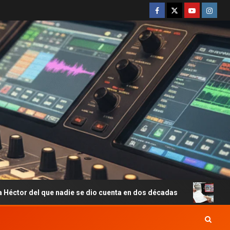
ue nadie se dio cuenta en dos décadas
Employment Authoriz