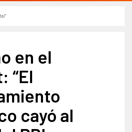
al”​
o en el
: “El
iamiento
ico cayó al