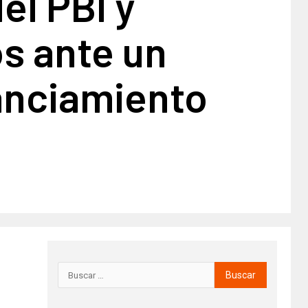
el PBI y
s ante un
anciamiento