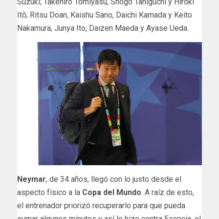
Suzuki; Takehiro Tomiyasu, Shogo Taniguchi y Hiroki
Itō; Ritsu Doan, Kaishu Sano, Daichi Kamada y Keito
Nakamura, Junya Ito, Daizen Maeda y Ayase Ueda.
Neymar
, de 34 años, llegó con lo justo desde el
aspecto físico a la
Copa del Mundo
. A raíz de esto,
el entrenador priorizó recuperarlo para que pueda
sumar algunos minutos y así lo hizo contra Escocia, el