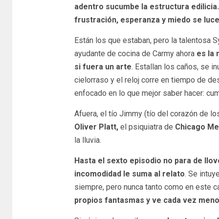
adentro sucumbe la estructura edilicia. 
frustración, esperanza y miedo se luc
Están los que estaban, pero la talentosa S
ayudante de cocina de Carmy ahora
es la 
si fuera un arte
. Estallan los caños, se i
cielorraso y el reloj corre en tiempo de de
enfocado en lo que mejor saber hacer: cu
Afuera, el tío Jimmy (tío del corazón de lo
Oliver Platt,
el psiquiatra de
Chicago Me
la lluvia.
Hasta el sexto episodio no para de llov
incomodidad le suma al relato
. Se intuy
siempre, pero nunca tanto como en este c
propios fantasmas y ve cada vez menos 