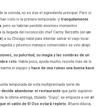
.
de la comida, no es ése el ingrediente principal. Pero sí
 han visto ni la primera temporada -y
tranquilamente
a
, pero se habrían perdido enormes momentos
 la llegada del reconocido chef Carmy Berzatto (en
un
e
) a su Chicago natal para intentar salvar el viejo local
 tragedia y pésimos manejos comerciales se vino abajo.
iones, su pulcritud, su magia y las sombras de un
mbre roto
. Habla poco, ayuda mucho, resiste más de lo
 rearma el equipo y
hace de una ruinas una buena base
 quinta temporada de esta multipremiada serie de
 decide abandonar el restaurante
que junto supieron
e la última entrega, titulado
“Sopa”
, se empieza a ver
el
 que el salón de El Oso estará repleto
. Afuera diluvia,