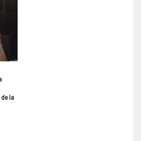
a
de la