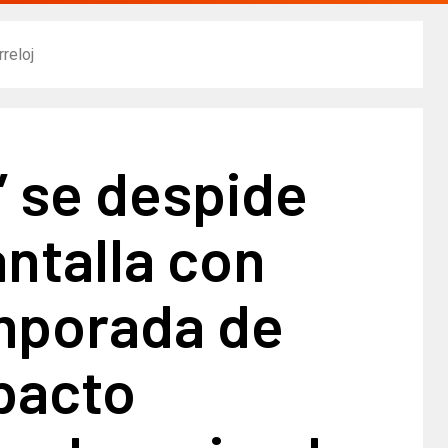
reloj
” se despide
antalla con
mporada de
pacto