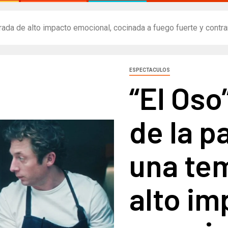
ada de alto impacto emocional, cocinada a fuego fuerte y contrar
ESPECTACULOS
“El Oso
de la p
una te
alto im