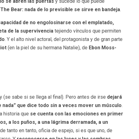
io se abren las puertas
y sucede lo que puede
o
The Bear: nada de lo previsible se sirve en bandeja
.
capacidad de no engolosinarse con el emplatado,
ceta de la supervivencia
tejiendo vínculos que permiten
do
. Y el alto nivel actoral, del protagonista y de gran parte
liot
(en la piel de su hermana Natalie), de
Ebon Moss-
 (se sabe si se llega al final). Pero antes de irse
dejará
e nada” que dice todo sin a veces mover un músculo
.
na historia que
se cuenta con las emociones en primer
os, a los puños, a una lágrima derramada, a un
e tanto en tanto, oficia de espejo, si es que uno, de
rarse. Y
reconocerse en las luces y las sombras
.