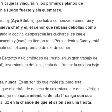
Y cruje la vincular
. Y
los primeros planos de
en a fuego fuerte y sin quemarse
.
ydney (
Ayo Edebiri
) que había comenzado como fan y
nueva chef y él, el señor que rebana cebollas como
nunda la cocina, desparecen las cucharas, se cae el
scuento y (casi) en tiempo real. Pero, adentro, Carmy está
mplir con el compromiso de dar de comer.
s Berzatto y tío amistoso del resto, en un gran trabajo de
d
), inversionista del local, trata de afrontar la quiebra bajo
er, nunca.
Es un sonido que molesta, pero
esa
e que el detrás de escena de un restaurante es un vértigo
aso, ya que
cada miembro del staff carga con sus
luz en la chance de que el salón sea una fiesta
.