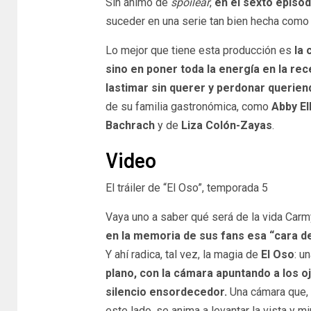
Sin ánimo de
spoilear
,
en el sexto episod
suceder en una serie tan bien hecha com
Lo mejor que tiene esta producción es
la 
sino en poner toda la energía en la re
lastimar sin querer y perdonar querien
de su familia gastronómica, como
Abby El
Bachrach
y de
Liza Colón-Zayas
.
Video
El tráiler de “El Oso”, temporada 5
Vaya uno a saber qué será de la vida Carmy
en la memoria de sus fans esa “cara d
Y ahí radica, tal vez, la magia de
El Oso
: u
plano, con la cámara apuntando a los oj
silencio ensordecedor.
Una cámara que, d
este lado, se anima a levantar la vista y mi