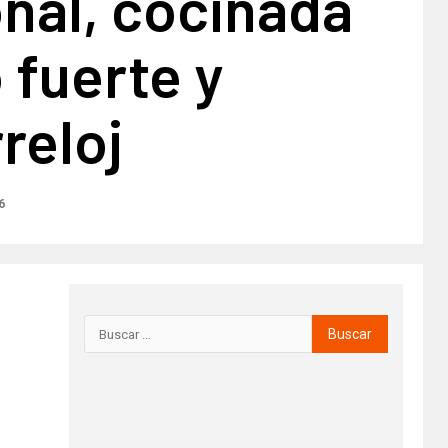
nal, cocinada
 fuerte y
reloj
6