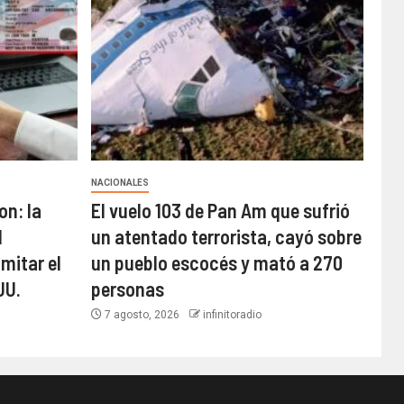
NACIONALES
n: la
El vuelo 103 de Pan Am que sufrió
l
un atentado terrorista, cayó sobre
mitar el
un pueblo escocés y mató a 270
UU.
personas
7 agosto, 2026
infinitoradio