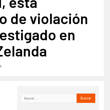
, está
 de violación
vestigado en
Zelanda
6