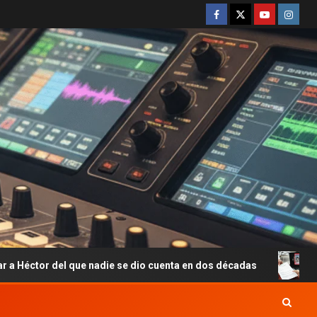
el que nadie se dio cuenta en dos décadas
Employment Auth