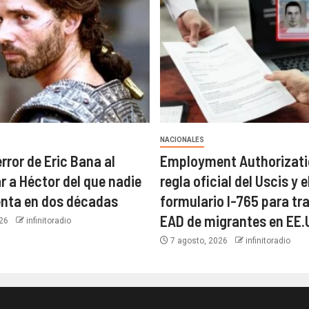
NACIONALES
error de Eric Bana al
Employment Authorizatio
r a Héctor del que nadie
regla oficial del Uscis y e
enta en dos décadas
formulario I-765 para tra
EAD de migrantes en EE.
026
infinitoradio
7 agosto, 2026
infinitoradio