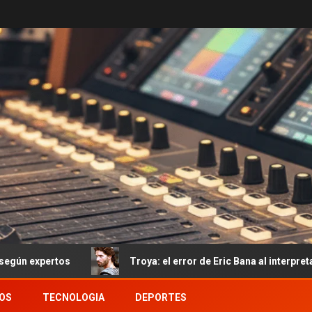
s
Troya: el error de Eric Bana al interpretar a Héctor d
OS
TECNOLOGIA
DEPORTES