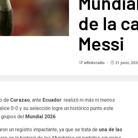
Mundial
de la c
Messi
infinitoradio
21 junio, 202
ro de
Curazao
, ante
Ecuador
: realizó ni más ni menos
alice 0-0 y su selección logre un histórico punto este
e grupos del
Mundial 2026
.
aron un registro impactante, ya que se trata de
una de las
ero en la historia de los Mundiales en partidos sin goles.