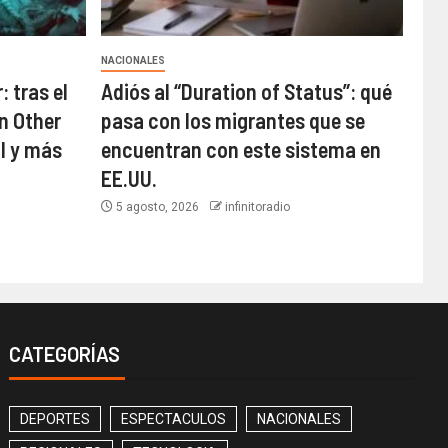
NACIONALES
: tras el
Adiós al “Duration of Status”: qué
n Other
pasa con los migrantes que se
l y más
encuentran con este sistema en
EE.UU.
5 agosto, 2026
infinitoradio
CATEGORÍAS
DEPORTES
ESPECTACULOS
NACIONALES