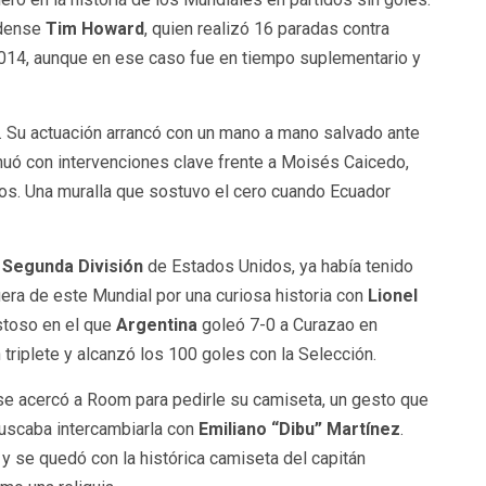
idense
Tim Howard
, quien realizó 16 paradas contra
 2014, aunque en ese caso fue en tiempo suplementario y
n. Su actuación arrancó con un mano a mano salvado ante
nuó con intervenciones clave frente a Moisés Caicedo,
ros. Una muralla que sostuvo el cero cuando Ecuador
a
Segunda División
de Estados Unidos, ya había tenido
era de este Mundial por una curiosa historia con
Lionel
stoso en el que
Argentina
goleó 7-0 a Curazao en
n triplete y alcanzó los 100 goles con la Selección.
 se acercó a Room para pedirle su camiseta, un gesto que
buscaba intercambiarla con
Emiliano “Dibu” Martínez
.
y se quedó con la histórica camiseta del capitán