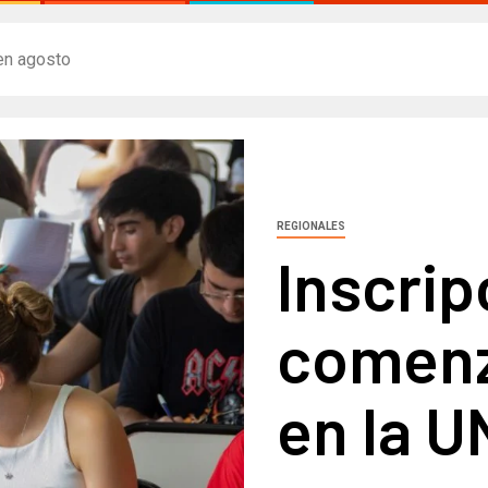
en agosto​
REGIONALES
Inscrip
comenz
en la U