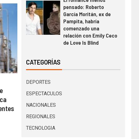
pensado: Roberto
García Moritán, ex de
Pampita, habría
comenzado una
relación con Emily Ceco
de Love Is Blind
CATEGORÍAS
DEPORTES
de
ESPECTACULOS
ica
NACIONALES
ientes
REGIONALES
TECNOLOGIA