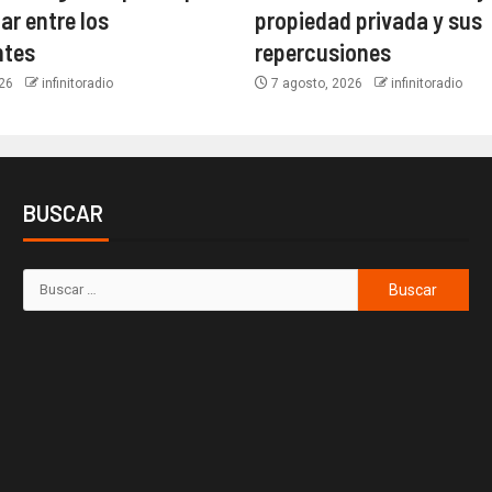
ar entre los
propiedad privada y sus
ntes
repercusiones
026
infinitoradio
7 agosto, 2026
infinitoradio
BUSCAR