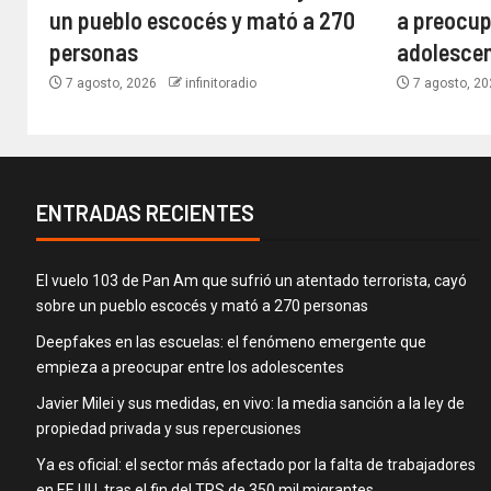
un pueblo escocés y mató a 270
a preocup
personas
adolesce
7 agosto, 2026
infinitoradio
7 agosto, 2
ENTRADAS RECIENTES
El vuelo 103 de Pan Am que sufrió un atentado terrorista, cayó
sobre un pueblo escocés y mató a 270 personas
Deepfakes en las escuelas: el fenómeno emergente que
empieza a preocupar entre los adolescentes
Javier Milei y sus medidas, en vivo: la media sanción a la ley de
propiedad privada y sus repercusiones
Ya es oficial: el sector más afectado por la falta de trabajadores
en EE.UU. tras el fin del TPS de 350 mil migrantes