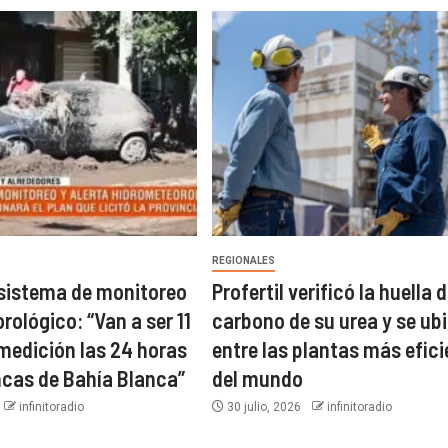
REGIONALES
 sistema de monitoreo
Profertil verificó la huella 
ológico: “Van a ser 11
carbono de su urea y se ub
medición las 24 horas
entre las plantas más efic
ncas de Bahía Blanca”​
del mundo​
infinitoradio
30 julio, 2026
infinitoradio