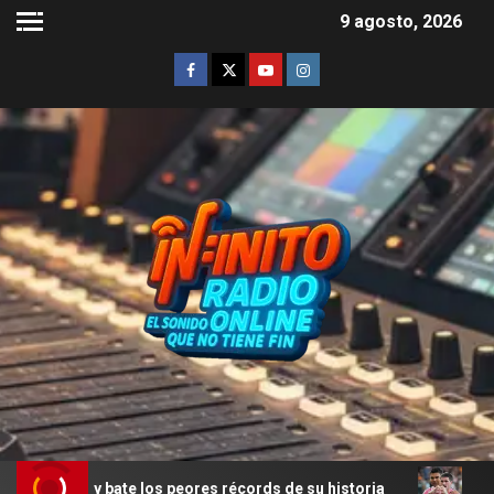
9 agosto, 2026
e y bate los peores récords de su historia
Rodrigo De P