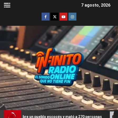
7 agosto, 2026
re un pueblo escocés y mató a 270 personas
Deepfakes e