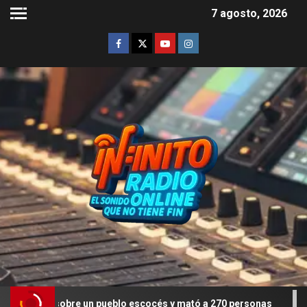
7 agosto, 2026
re un pueblo escocés y mató a 270 personas
Deepfakes e