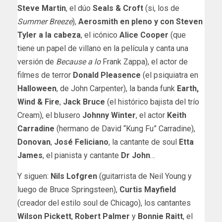
Steve Martin
, el dúo
Seals & Croft
(si, los de
Summer Breeze
),
Aerosmith en pleno y con Steven
Tyler a la cabeza
, el icónico
Alice Cooper
(que
tiene un papel de villano en la película y canta una
versión de
Because a lo
Frank Zappa), el actor de
filmes de terror
Donald Pleasence
(el psiquiatra en
Halloween
, de John Carpenter), la banda funk
Earth,
Wind & Fire
,
Jack Bruce
(el histórico bajista del trío
Cream), el blusero
Johnny Winter
, el actor
Keith
Carradine
(hermano de David “Kung Fu” Carradine),
Donovan
,
José Feliciano
, la cantante de soul
Etta
James
, el pianista y cantante
Dr John
…
Y siguen:
Nils Lofgren
(guitarrista de Neil Young y
luego de Bruce Springsteen),
Curtis Mayfield
(creador del estilo soul de Chicago), los cantantes
Wilson Pickett
,
Robert Palmer
y
Bonnie Raitt
, el