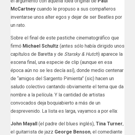
el argumento con aquella idea original de
Paul
McCartney
cuando le propuso a sus compañeros
inventarse unos alter egos y dejar de ser Beatles por
un rato.
Sobre el final de este pastiche cinematográfico que
firmó
Michael Schultz
(antes sólo había dirigido unos
capítulos de
Baretta
y de
Starsky & Hutch
) aparece la
escena final, una especie de clip (aunque en esa
época aún no se les decía así), donde medio centenar
de “amigos del Sargento Pimienta” (sic) hacen un
saludo colectivo cantando obviamente el tema que da
nombre a la película. Y la cantidad de artistas
convocados deja boquiabierto a más de un
desprevenido. La lista es larga, vayamos a por ella:
John Mayall
(el padre del blues inglés),
Tina Turner
,
el guitarrista de jazz
George Benson
, el comediante