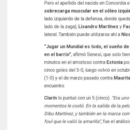
Pero el apellido del nacido en Concordia 
sobrecarga muscular en el sóleo izqui
lado izquierdo de la defensa
, donde qued
lado de la zaga),
Lisandro Martínez
y
Fa
lateral. También puede utilizarse ahí a
Nic
“Jugar un Mundial es todo, el sueño de 
en el barrio”
, afirmó Senesi, que solo tie
minutos en el amistoso contra
Estonia
po
cinco goles del 5-0, luego volvió en octub
(1-0) y el de marzo pasado contra
Maurit
encuentro.
Clarín
lo puntuó con un 5 (cinco).
“Era uno
momentos le costó. En la salida de la pel
Dibu Martínez, y también en la marca com
foul que le valió la amarilla”
, fue el anális