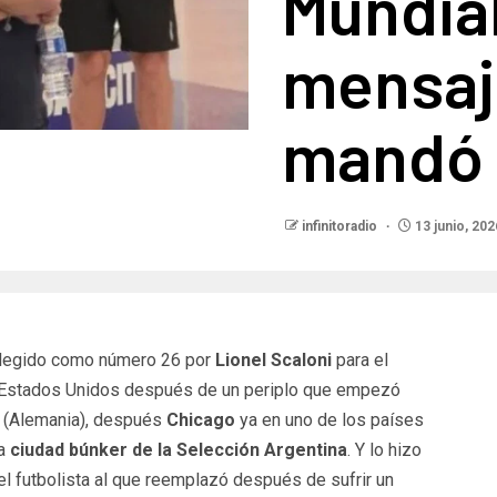
Mundial
mensaj
mandó 
infinitoradio
13 junio, 202
 elegido como número 26 por
Lionel Scaloni
para el
s Estados Unidos después de un periplo que empezó
t
(Alemania), después
Chicago
ya en uno de los países
la
ciudad búnker de la Selección Argentina
. Y lo hizo
 el futbolista al que reemplazó después de sufrir un