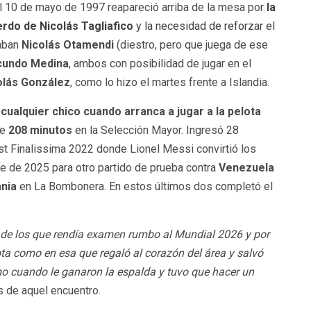
el 10 de mayo de 1997 reapareció arriba de la mesa por
la
erdo de Nicolás Tagliafico
y la necesidad de reforzar el
aban
Nicolás Otamendi
(diestro, pero que juega de ese
cundo Medina
, ambos con posibilidad de jugar en el
olás González
, como lo hizo el martes frente a Islandia.
cualquier chico cuando arranca a jugar a la pelota
ne
208 minutos
en la Selección Mayor. Ingresó 28
st Finalissima 2022 donde Lionel Messi convirtió los
re de 2025 para otro partido de prueba contra
Venezuela
ania
en La Bombonera. En estos últimos dos completó el
 de los que rendía examen rumbo al Mundial 2026 y por
ota como en esa que regaló al corazón del área y salvó
o cuando le ganaron la espalda y tuvo que hacer un
is de aquel encuentro.