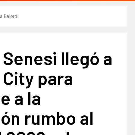
a Balerdi
Senesi llegó a
City para
 a la
ión rumbo al