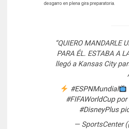
desgarro en plena gira preparatoria.
“QUIERO MANDARLE UN
PARA ÉL. ESTABA A L
llegó a Kansas City pa
#ESPNMundial
#FIFAWorldCup
por 
#DisneyPlus
pi
— SportsCenter