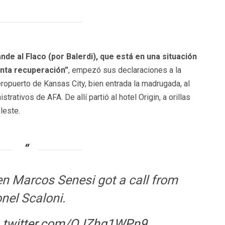
de al Flaco (por Balerdi), que está en una situación
onta recuperación”
, empezó sus declaraciones a la
eropuerto de Kansas City, bien entrada la madrugada, al
trativos de AFA. De allí partió al hotel Origin, a orillas
leste.
Marcos Senesi got a call from
onel Scaloni.
c.twitter.com/OJZhg1WPn9