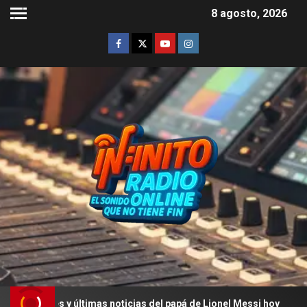
8 agosto, 2026
s y últimas noticias del papá de Lionel Messi hoy
La ú