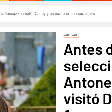
ela Roccuzzo visitó Disney y causó furor con sus looks
NACIONALES
Antes d
selecci
Antone
visitó 