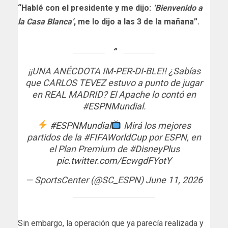
“Hablé con el presidente y me dijo:
‘Bienvenido a
la Casa Blanca’
, me lo dijo a las 3 de la mañana”.
¡¡UNA ANÉCDOTA IM-PER-DI-BLE!! ¿Sabías
que CARLOS TEVEZ estuvo a punto de jugar
en REAL MADRID? El Apache lo contó en
#ESPNMundial
.
#ESPNMundial
Mirá los mejores
partidos de la
#FIFAWorldCup
por ESPN, en
el Plan Premium de
#DisneyPlus
pic.twitter.com/EcwgdFYotY
— SportsCenter (@SC_ESPN)
June 11, 2026
Sin embargo, la operación que ya parecía realizada y