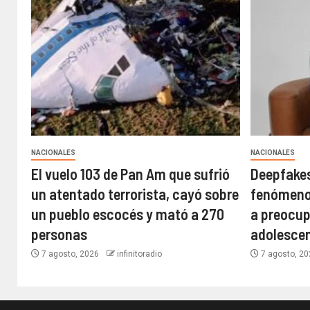
NACIONALES
NACIONALES
El vuelo 103 de Pan Am que sufrió
Deepfakes
un atentado terrorista, cayó sobre
fenómeno
un pueblo escocés y mató a 270
a preocup
personas
adolesce
7 agosto, 2026
infinitoradio
7 agosto, 2