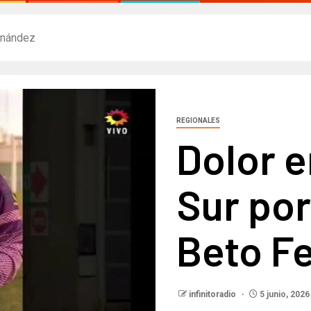
rnández​
REGIONALES
Dolor e
Sur por
Beto Fe
infinitoradio
5 junio, 2026