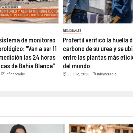
REGIONALES
 sistema de monitoreo
Profertil verificó la huella 
ológico: “Van a ser 11
carbono de su urea y se ub
medición las 24 horas
entre las plantas más efic
ncas de Bahía Blanca”​
del mundo​
infinitoradio
30 julio, 2026
infinitoradio