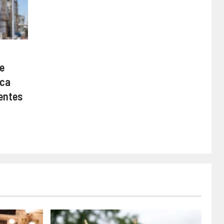
de
ica
ientes