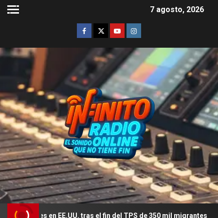
7 agosto, 2026
res en EE.UU. tras el fin del TPS de 350 mil migrantes
El