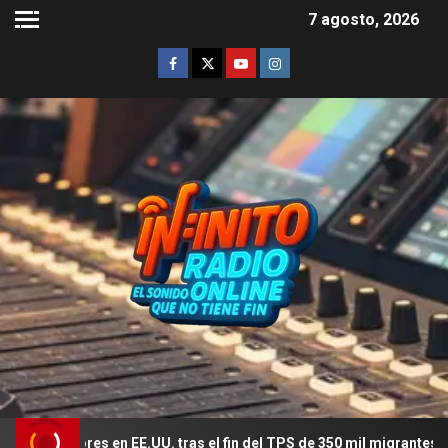
7 agosto, 2026
dores en EE.UU. tras el fin del TPS de 350 mil migrantes
E