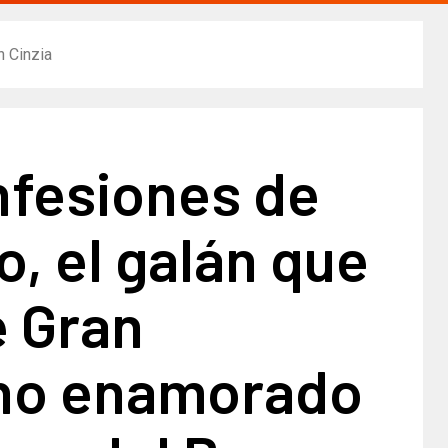
n Cinzia
nfesiones de
, el galán que
e Gran
no enamorado