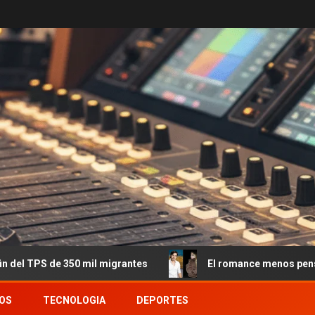
350 mil migrantes
El romance menos pensado: Roberto Ga
OS
TECNOLOGIA
DEPORTES