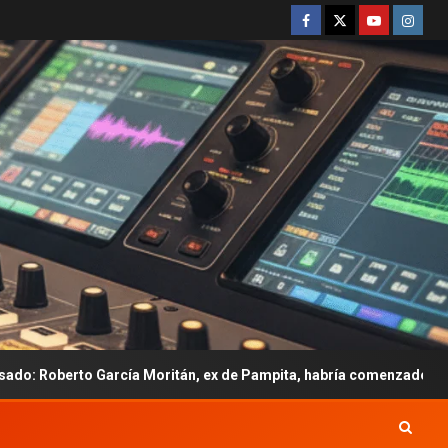
rcía Moritán, ex de Pampita, habría comenzado una relación con Em