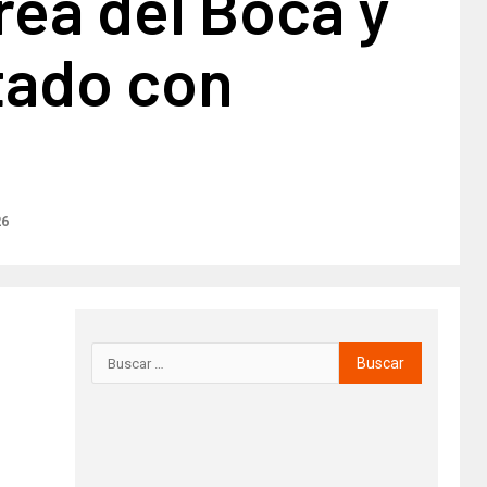
ea del Boca y
tado con
26